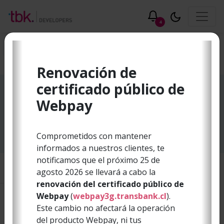
4
Host to Host
Renovación de
certificado público de
Cuando veas cosas como texto entre símbolos
< >
nos estamos refiriendo a caracteres ASCII que no son
Webpay
imprimibles o visible como texto, y cuando veas cosas
con la forma
0x00
nos referimos a la representación
Comprometidos con mantener
hexadecimal de los caracteres ASCII.
informados a nuestros clientes, te
notificamos que el próximo 25 de
agosto 2026 se llevará a cabo la
renovación del certificado público de
Webpay
(
webpay3g.transbank.cl
).
Protocolo de Comunicación
Este cambio no afectará la operación
Caja - POS
del producto Webpay, ni tus