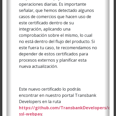
operaciones diarias. Es importante
señalar, que hemos detectado algunos
La comunicación se realiza a través de un puerto
casos de comercios que hacen uso de
serial
, a velocidades que van entre los 1200bps
RS232
este certificado dentro de su
hasta 115200bps
es decir
bits de datos,
8N1
8
N
integración, aplicando una
ingún bit de paridad y
bit de parada.
1
comprobación sobre el mismo, lo cual
no está dentro del flujo del producto. Si
este fuera tu caso, te recomendamos no
depender de estos certificados para
procesos externos y planificar esta
nueva actualización.
Previous
Next
Termino
Descripción
Este nuevo certificado lo podrás
encontrar en nuestro portal Transbank
Indica el inicio de un
<STX>
Developers en la ruta
mensaje (texto)
https://github.com/TransbankDevelopers/cert
Hex
:
0x02
ssl-webpay
.