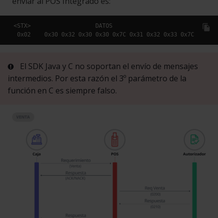
enviar al POS Integrado es:
<STX>                   DATOS                           <ETX
file_copy
 0x02    0x30 0x32 0x30 0x30 0x7C 0x31 0x32 0x33 0x7C    0x0
El SDK Java y C no soportan el envío de mensajes
intermedios. Por esta razón el 3º parámetro de la
función en C es siempre falso.