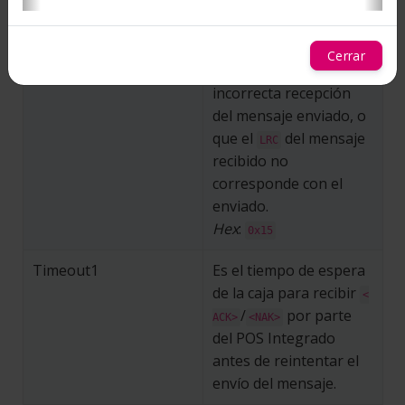
mensaje enviado
Hex
:
0x06
Cerrar
Representa la
<NAK>
incorrecta recepción
del mensaje enviado, o
que el
del mensaje
LRC
recibido no
corresponde con el
enviado.
Hex
:
0x15
Timeout1
Es el tiempo de espera
de la caja para recibir
<
/
por parte
ACK>
<NAK>
del POS Integrado
antes de reintentar el
envío del mensaje.