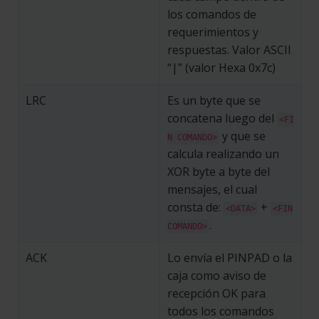
los comandos de
requerimientos y
respuestas. Valor ASCII
“|” (valor Hexa 0x7c)
LRC
Es un byte que se
concatena luego del
<FI
y que se
N COMANDO>
calcula realizando un
XOR byte a byte del
mensajes, el cual
consta de:
+
<DATA>
<FIN
.
COMANDO>
ACK
Lo envía el PINPAD o la
caja como aviso de
recepción OK para
todos los comandos