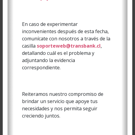
DATOS
Corresponde al
commando a enviar al
POS o la respuesta de
En caso de experimentar
este
inconvenientes después de esta fecha,
comunícate con nosotros a través de la
Indica el fin de un
<ETX>
casilla
soporteweb@transbank.cl
,
mensaje (texto)
detallando cuál es el problema y
Hex
:
0x03
adjuntando la evidencia
correspondiente.
Es un byte que se
LRC
concatena al final del
mensaje
y se
<ETX>
calcula realizando la
Reiteramos nuestro compromiso de
operación
byte a
brindar un servicio que apoye tus
XOR
byte de
+
necesidades y nos permita seguir
<DATOS>
<ETX>
creciendo juntos.
Representa la
<ACK>
recepción correcta del