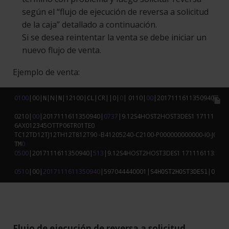
según el “flujo de ejecución de reversa a solicitud
de la caja” detallado a continuación.
Si se desea reintentar la venta se debe iniciar un
nuevo flujo de venta.
Ejemplo de venta:
0100
|
00
|
|N|
|
12100
|
|CR|
|
0
|
0
| 
0110
|
00
|
2017111611350940
|
01
|
N
N
CL
file_copy
0210
|
00
|
2017111611350940
|
0737
|
9.12
S4HOST2HOST3DES1 
171116113
6
AX012345OTTP06TR01TE0

TC12TD12TJ12TH12T812T90 -B41205240-C2100-P000000000000-I0-J0-K
0
TM
0500
|
2017111611350940
|
513
|
9.12
S4HOST2HOST3DES1 
171116113521
F
0510
|
00
|
2017111611350940
|
597044440001
|
|
0
 |
00
S4HOST2HOST3DES1
Flujo de ejecución de reversa a solicitud