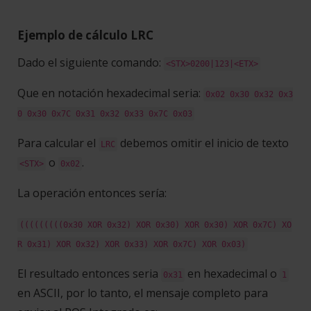
Ejemplo de cálculo LRC
Dado el siguiente comando:
<STX>0200|123|<ETX>
Que en notación hexadecimal seria:
0x02 0x30 0x32 0x3
0 0x30 0x7C 0x31 0x32 0x33 0x7C 0x03
Para calcular el
debemos omitir el inicio de texto
LRC
o
.
<STX>
0x02
La operación entonces sería:
(((((((((0x30 XOR 0x32) XOR 0x30) XOR 0x30) XOR 0x7C) XO
R 0x31) XOR 0x32) XOR 0x33) XOR 0x7C) XOR 0x03)
El resultado entonces seria
en hexadecimal o
0x31
1
en ASCII, por lo tanto, el mensaje completo para