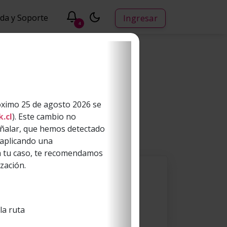
da y Soporte
Ingresar
4
ntienen diferentes formatos.
óximo 25 de agosto 2026 se
.cl
). Este cambio no
señalar, que hemos detectado
 aplicando una
ra tu caso, te recomendamos
zación.
la ruta
Next