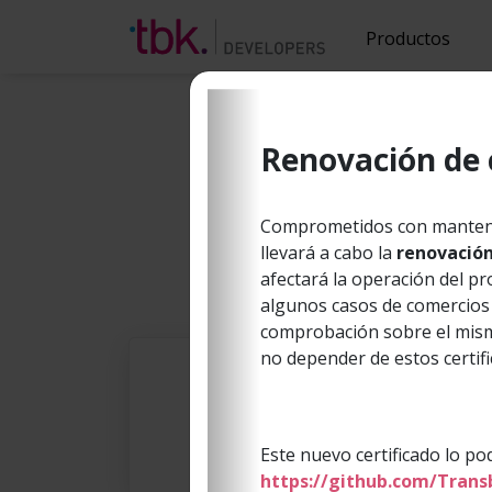
Productos
Renovación de 
Ponemos a tu disposición to
Comprometidos con mantener
llevará a cabo la
renovación
afectará la operación del p
algunos casos de comercios 
comprobación sobre el mismo
no depender de estos certifi
Este nuevo certificado lo p
Previous
https://github.com/Trans