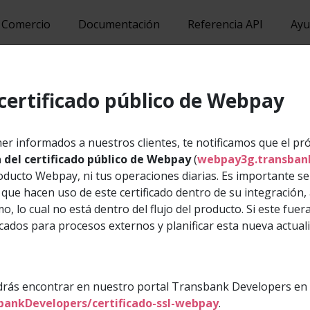
Comercio
Documentación
Referencia API
Ayu
Recursos Gráficos
certificado público de Webpay
dos nuestros logos. Descárgalos en packs que co
 informados a nuestros clientes, te notificamos que el pr
 del certificado público de Webpay
(
webpay3g.transbank
roducto Webpay, ni tus operaciones diarias. Es importante 
que hacen uso de este certificado dentro de su integración,
, lo cual no está dentro del flujo del producto. Si este fue
cados para procesos externos y planificar esta nueva actuali
odrás encontrar en nuestro portal Transbank Developers en 
bankDevelopers/certificado-ssl-webpay
.