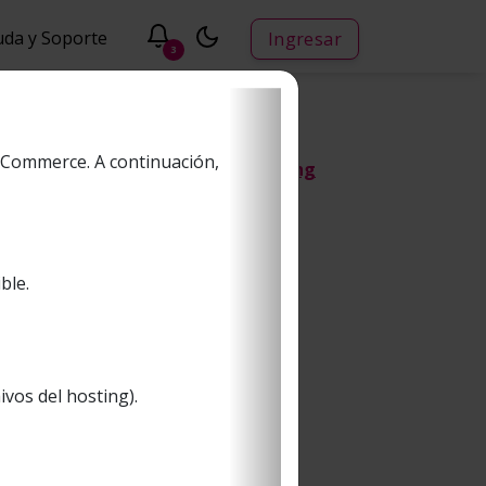
uda y Soporte
Ingresar
3
oCommerce. A continuación,
Introducción E-learning
ciones desde Internet con tarjetas
a.
ble.
es pasos:
 en el sitio del comercio.
ivos del hosting).
iendo de los productos contratados
eta de crédito, débito Redcompra y/o
Next