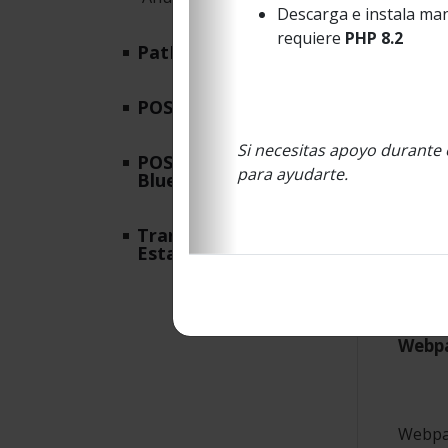
Descarga e instala man
D
requiere
PHP 8.2
t
PatPass
U
POS Integrado
c
Si necesitas apoyo durante 
POS Integrado
para ayudarte.
Bluetooth
Pr
Transaccion Completa
Estandar Marca
A cont
Webpa
Webpay