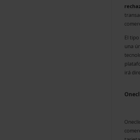
recha
transa
comerc
El tip
una ún
tecnol
plataf
irá dir
Onecl
Onecli
comerc
tarjet