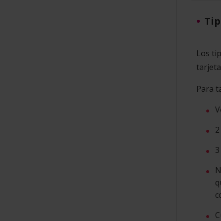
Tip
Los ti
tarjet
Para t
V
2
3
N
q
c
C