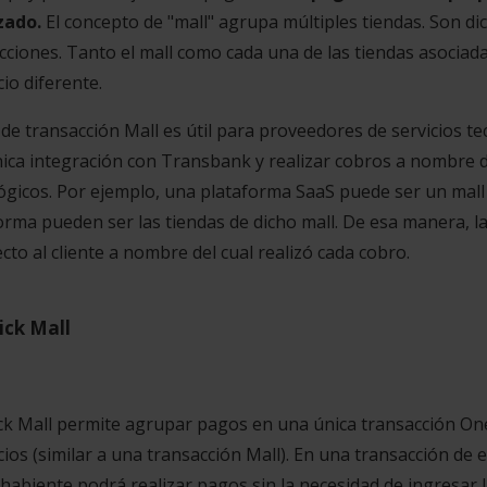
zado.
El concepto de "mall" agrupa múltiples tiendas. Son d
cciones. Tanto el mall como cada una de las tiendas asociada
io diferente.
o de transacción Mall es útil para proveedores de servicios t
ica integración con Transbank y realizar cobros a nombre de 
ógicos. Por ejemplo, una plataforma SaaS puede ser un mall 
orma pueden ser las tiendas de dicho mall. De esa manera, la
ecto al cliente a nombre del cual realizó cada cobro.
ick Mall
ck Mall permite agrupar pagos en una única transacción Onec
ios (similar a una transacción Mall). En una transacción de es
ahabiente podrá realizar pagos sin la necesidad de ingresar l