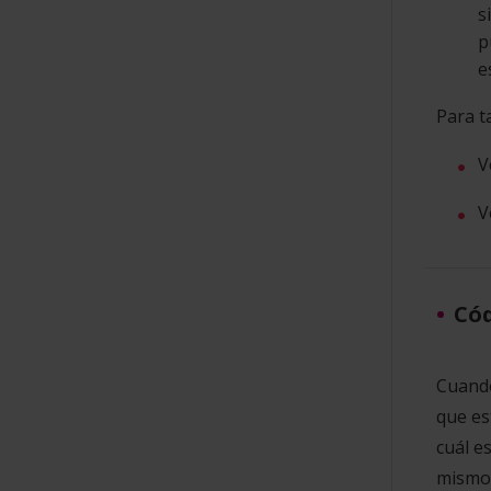
s
p
e
Para t
V
V
Cód
Cuando
que es
cuál e
mismo 