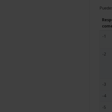
Puedes 
Resp
come
-1
-2
-3
-4
-5