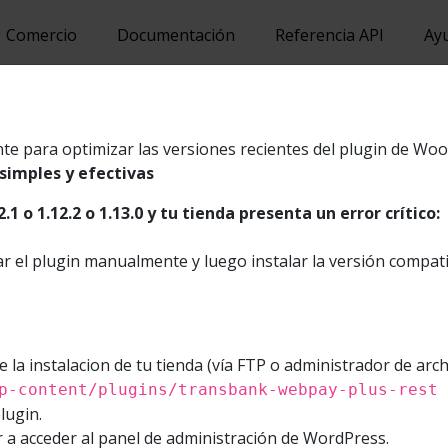
Comercio
Documentación
Referencia API
Ay
ebpay
e para optimizar las versiones recientes del plugin de Wo
 simples y efectivas
 es la pasarela de pago de Transbank para realizar transac
2.1 o 1.12.2 o 1.13.0 y tu tienda presenta un error crítico:
ias de crédito y débito Redcompra de manera eficaz y segur
ar el plugin manualmente y luego instalar la versión compati
jo de pago en Webpay generalmente cuenta con los siguient
l tarjetahabiente selecciona los productos o servicios a pagar
e la instalacion de tu tienda (vía FTP o administrador de arch
l tarjetahabiente elige pagar con Webpay en donde, depend
p-content/plugins/transbank-webpay-plus-rest
or el comercio, se despliegan las alternativas de pago: Tarj
lugin.
repago.
 a acceder al panel de administración de WordPress.