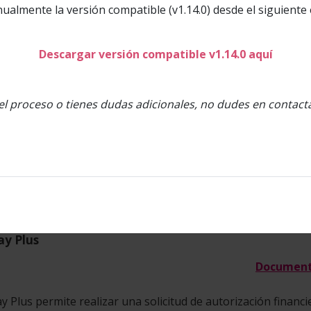
ualmente la versión compatible (v1.14.0) desde el siguiente 
urante el proceso de pago, el emisor de la tarjeta autentica 
ransacción financiera, con el objetivo de validar que la tarjeta
Descargar versión compatible v1.14.0 aquí
na vez resuelta la autenticación se procede a autorizar el 
omercio el resultado de la autorización.
el proceso o tienes dudas adicionales, no dudes en contac
oductos Webpay
inuación se describen los productos que se ofrecen en los s
y Plus
Document
 Plus permite realizar una solicitud de autorización financ