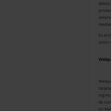
débito
produc
anteri
median
Es el 
único 
Webpa
Webpay
tarjet
ingres
de com
en Web