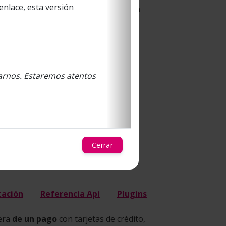
enlace, esta versión
al tarjetahabiente antes de realizar la
 esté siendo utilizada por el titular.
pago. Webpay entrega al sistema del
tarnos. Estaremos atentos
ervicios web de Webpay.
Cerrar
ación
Referencia Api
Plugins
iera
de un pago
con tarjetas de crédito,