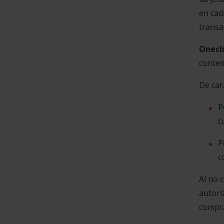
en cad
transa
Onecli
contem
De car
P
c
P
c
Al no 
autori
compra