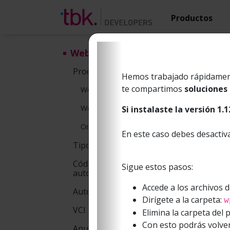
Productos
Webpay
W
Productos Webpay
Hemos trabajado rápidament
te compartimos
soluciones
Webpay Plus
Webpay
Webpay Plus Mall
Si instalaste la versión 1.1
bancar
Oneclick Mall
En este caso debes desactiv
Un flu
Tipos de Pago
Códigos de respuesta de
E
Sigue estos pasos:
autorización
Accede a los archivos d
E
Autorización y Captura
Dirígete a la carpeta:
w
p
Previous
VCI
Elimina la carpeta del p
p
Con esto podrás volver
Anulaciones y Reversas